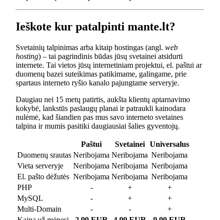
Ieškote kur patalpinti mante.lt?
Svetainių talpinimas arba kitaip hostingas (angl.
web
hosting
) – tai pagrindinis būdas jūsų svetainei atsidurti
internete. Tai vietos jūsų internetiniam projektui, el. paštui ar
duomenų bazei suteikimas patikimame, galingame, prie
spartaus interneto ryšio kanalo pajungtame serveryje.
Daugiau nei 15 metų patirtis, aukšta klientų aptarnavimo
kokybė, lankstūs paslaugų planai ir patraukli kainodara
nulėmė, kad šiandien pas mus savo interneto svetaines
talpina ir mumis pasitiki daugiausiai šalies gyventojų.
Paštui
Svetainei
Universalus
Duomenų srautas
Neribojama
Neribojama
Neribojama
Vieta serveryje
Neribojama
Neribojama
Neribojama
El. pašto dėžutės
Neribojama
Neribojama
Neribojama
PHP
-
+
+
MySQL
-
+
+
Multi-Domain
-
-
+
Kaina už mėnesį
2.99 EUR
4.99 EUR
9.99 EUR