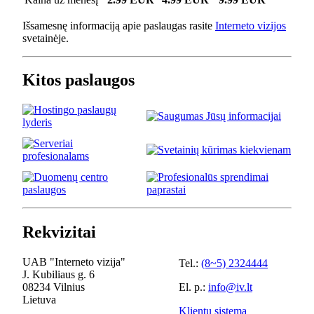
Išsamesnę informaciją apie paslaugas rasite
Interneto vizijos
svetainėje.
Kitos paslaugos
Rekvizitai
UAB "Interneto vizija"
Tel.:
(8~5) 2324444
J. Kubiliaus g. 6
08234 Vilnius
El. p.:
info@iv.lt
Lietuva
Klientų sistema