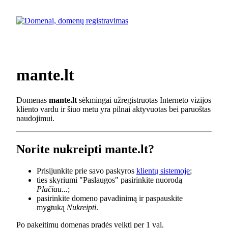
mante.lt
Domenas
mante.lt
sėkmingai užregistruotas Interneto vizijos
kliento vardu ir šiuo metu yra pilnai aktyvuotas bei paruoštas
naudojimui.
Norite nukreipti mante.lt?
Prisijunkite prie savo paskyros
klientų sistemoje
;
ties skyriumi "Paslaugos" pasirinkite nuorodą
Plačiau...
;
pasirinkite domeno pavadinimą ir paspauskite
mygtuką
Nukreipti
.
Po pakeitimų domenas pradės veikti per 1 val.